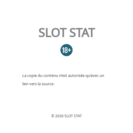
SLOT STAT
La copie du contenu n’est autorisée qu’avec un
lien vers la source.
© 2026 SLOT STAT