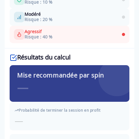
Risque : 10 %
Modéré
Risque : 20 %
Agressif
Risque : 40 %
Résultats du calcul
Mise recommandée par spin
—
Probabilité de terminer la session en profit
—