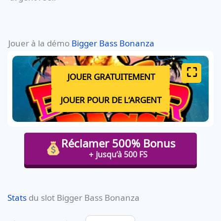
Jouer à la démo
Bigger Bass Bonanza
⛶
JOUER GRATUITEMENT
JOUER POUR DE L‘ARGENT
Réclamer 500% Bonus
+ jusqu’à 500 FS
Stats
du slot Bigger Bass Bonanza