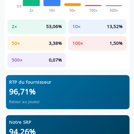
0.0
2×
10×
50×
100×
500×
2×
53,06%
10×
13,52%
50×
3,38%
100×
1,50%
500×
0,07%
RTP du fournisseur
96,71%
Retour au Joueur
Notre SRP
94,26%