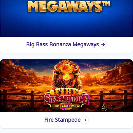
Big Bass Bonanza Megaways
Fire Stampede