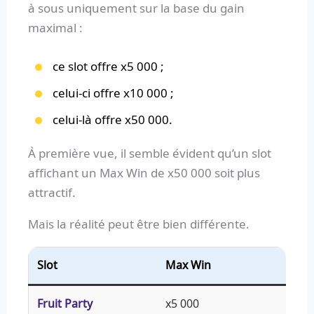
à sous uniquement sur la base du gain
maximal :
ce slot offre x5 000 ;
celui-ci offre x10 000 ;
celui-là offre x50 000.
À première vue, il semble évident qu’un slot
affichant un Max Win de x50 000 soit plus
attractif.
Mais la réalité peut être bien différente.
Slot
Max Win
Fruit Party
x5 000