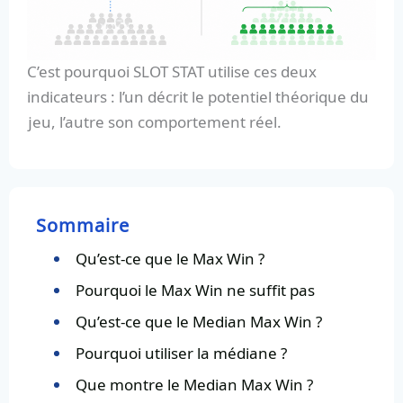
C’est pourquoi SLOT STAT utilise ces deux
indicateurs : l’un décrit le potentiel théorique du
jeu, l’autre son comportement réel.
Sommaire
Qu’est-ce que le Max Win ?
Pourquoi le Max Win ne suffit pas
Qu’est-ce que le Median Max Win ?
Pourquoi utiliser la médiane ?
Que montre le Median Max Win ?