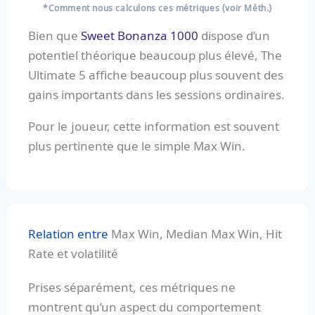
*Comment nous calculons ces métriques (voir Méth.)
Bien que
Sweet Bonanza 1000
dispose d’un
potentiel théorique beaucoup plus élevé, The
Ultimate 5 affiche beaucoup plus souvent des
gains importants dans les sessions ordinaires.
Pour le joueur, cette information est souvent
plus pertinente que le simple Max Win.
Relation entre
Max Win, Median Max Win, Hit
Rate et volatilité
Prises séparément, ces métriques ne
montrent qu’un aspect du comportement