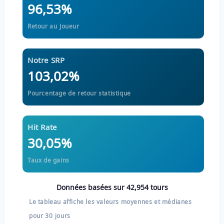
96,53%
Retour au Joueur
Notre SRP
103,02%
Pourcentage de retour statistique
Hit Rate
30,05%
Taux de gains
Données basées sur 42,954 tours
Le tableau affiche les valeurs moyennes et médianes
pour 30 jours