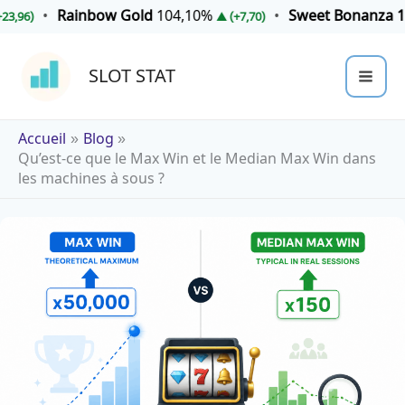
 Gold
104,10%
•
Sweet Bonanza 1000
103,02%
▲ (+7,70)
▲ (+
Skip
to
SLOT STAT
Mai
content
Me
Accueil
Blog
Qu’est-ce que le Max Win et le Median Max Win dans
les machines à sous ?