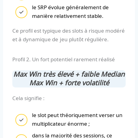
le SRP évolue généralement de
manière relativement stable.
Ce profil est typique des slots à risque modéré
et à dynamique de jeu plutôt régulière.
Profil 2. Un fort potentiel rarement réalisé
Max Win très élevé + faible Median
Max Win + forte volatilité
Cela signifie :
le slot peut théoriquement verser un
multiplicateur énorme ;
dans la majorité des sessions, ce