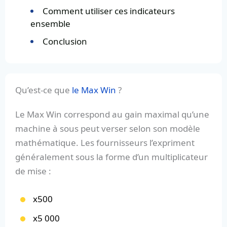
Comment utiliser ces indicateurs
ensemble
Conclusion
Qu’est-ce que
le Max Win
?
Le Max Win correspond au gain maximal qu’une
machine à sous peut verser selon son modèle
mathématique. Les fournisseurs l’expriment
généralement sous la forme d’un multiplicateur
de mise :
x500
x5 000