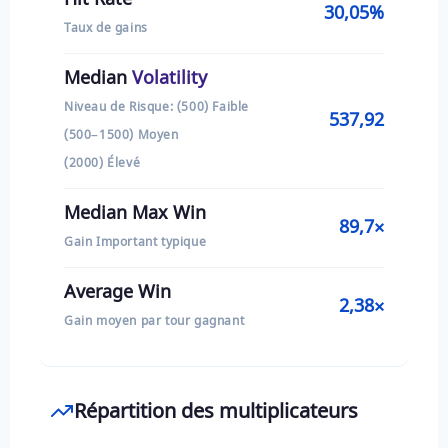
30,05%
Taux de gains
Median
Volatility
Niveau de Risque: (500) Faible
537,92
(500–1500) Moyen
(2000) Élevé
Median Max Win
89,7×
Gain Important typique
Average Win
2,38×
Gain moyen par tour gagnant
Répartition des multiplicateurs