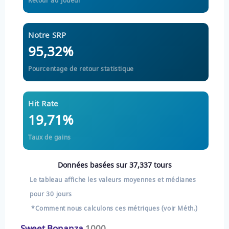
Retour au Joueur
Notre SRP
95,32%
Pourcentage de retour statistique
Hit Rate
19,71%
Taux de gains
Données basées sur 37,337 tours
Le tableau affiche les valeurs moyennes et médianes
pour 30 jours
*Comment nous calculons ces métriques (voir Méth.)
Sweet Bonanza
1000