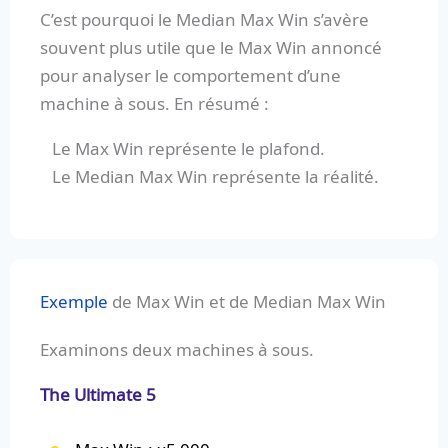
C’est pourquoi le Median Max Win s’avère
souvent plus utile que le Max Win annoncé
pour analyser le comportement d’une
machine à sous. En résumé :
Le Max Win représente le plafond.
Le Median Max Win représente la réalité.
Exemple
de Max Win et de Median Max Win
Examinons deux machines à sous.
The Ultimate 5