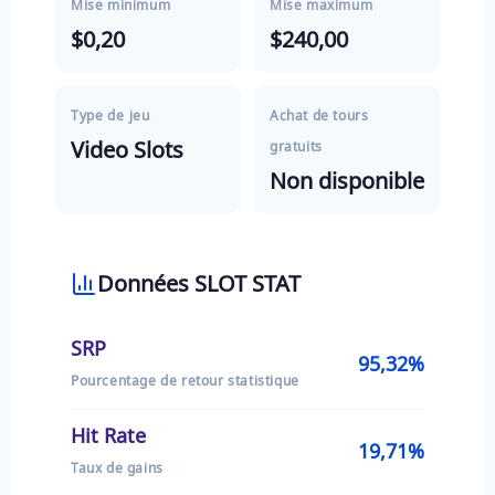
Mise minimum
Mise maximum
$0,20
$240,00
Type de jeu
Achat de tours
Video Slots
gratuits
Non disponible
Données SLOT STAT
SRP
95,32%
Pourcentage de retour statistique
Hit Rate
19,71%
Taux de gains