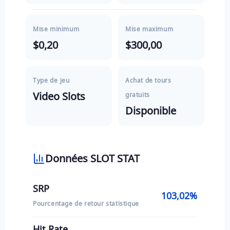
Mise minimum
Mise maximum
$0,20
$300,00
Type de jeu
Achat de tours
Video Slots
gratuits
Disponible
Données SLOT STAT
SRP
103,02%
Pourcentage de retour statistique
Hit Rate