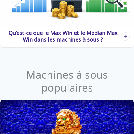
Qu’est-ce que le Max Win et le Median Max
Win dans les machines à sous ?
Machines à sous
populaires