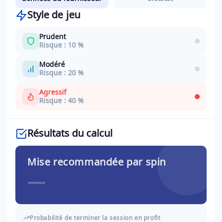
Style de jeu
Prudent
Risque : 10 %
Modéré
Risque : 20 %
Agressif
Risque : 40 %
Résultats du calcul
Mise recommandée par spin
—
Probabilité de terminer la session en profit