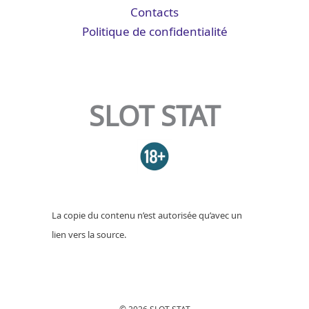
Contacts
Politique de confidentialité
SLOT STAT
La copie du contenu n’est autorisée qu’avec un
lien vers la source.