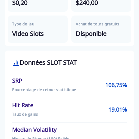
$0,20
$240,00
Type de jeu
Achat de tours gratuits
Video Slots
Disponible
Données SLOT STAT
SRP
106,75%
Pourcentage de retour statistique
Hit Rate
19,01%
Taux de gains
Median Volatility