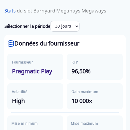
Stats
du slot Barnyard Megahays Megaways
Sélectionner la période
Données du fournisseur
Fournisseur
RTP
Pragmatic Play
96,50%
Volatilité
Gain maximum
High
10 000×
Mise minimum
Mise maximum