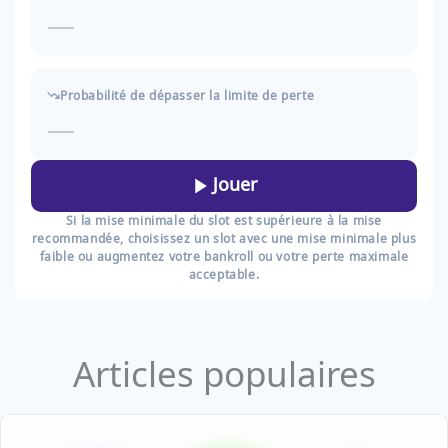
—
Probabilité de dépasser la limite de perte
—
Jouer
Si la mise minimale du slot est supérieure à la mise
recommandée, choisissez un slot avec une mise minimale plus
faible ou augmentez votre bankroll ou votre perte maximale
acceptable.
Articles populaires