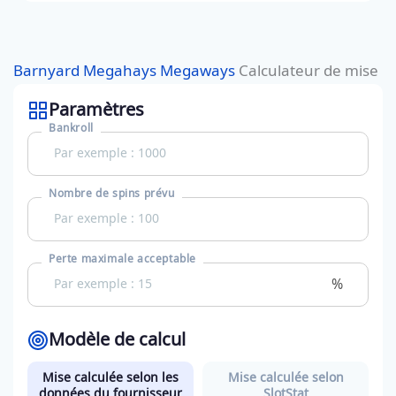
Barnyard Megahays Megaways
Calculateur de mise
Paramètres
Bankroll
Nombre de spins prévu
Perte maximale acceptable
%
Modèle de calcul
Mise calculée selon les
Mise calculée selon
données du fournisseur
SlotStat