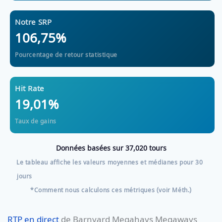
Notre SRP
106,75%
Pourcentage de retour statistique
Hit Rate
19,01%
Taux de gains
Données basées sur 37,020 tours
Le tableau affiche les valeurs moyennes et médianes pour 30
jours
*Comment nous calculons ces métriques (voir Méth.)
RTP en direct
de Barnyard Megahays Megaways