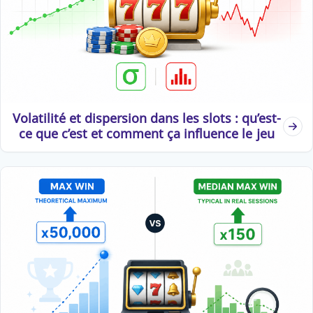
Volatilité et dispersion dans les slots : qu’est-
ce que c’est et comment ça influence le jeu