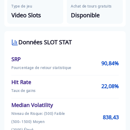
Type de jeu
Achat de tours gratuits
Video Slots
Disponible
Données SLOT STAT
SRP
90,84%
Pourcentage de retour statistique
Hit Rate
22,08%
Taux de gains
Median Volatility
Niveau de Risque: (500) Faible
838,43
(500–1500) Moyen