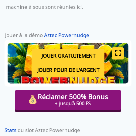
machine à sous sont réunies ici.
Jouer à la démo
Aztec Powernudge
⛶
JOUER GRATUITEMENT
JOUER POUR DE L‘ARGENT
Réclamer 500% Bonus
+ jusqu’à 500 FS
Stats
du slot Aztec Powernudge