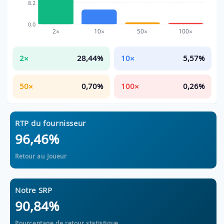
8.2
0.0
2×
10×
50×
100×
2×
28,44%
10×
5,57%
50×
0,70%
100×
0,26%
RTP du fournisseur
96,46%
Retour au Joueur
Notre SRP
90,84%
Pourcentage de retour statistique