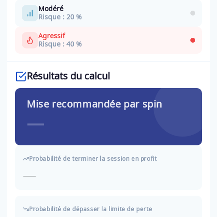
Modéré
Risque : 20 %
Agressif
Risque : 40 %
Résultats du calcul
Mise recommandée par spin
—
Probabilité de terminer la session en profit
—
Probabilité de dépasser la limite de perte