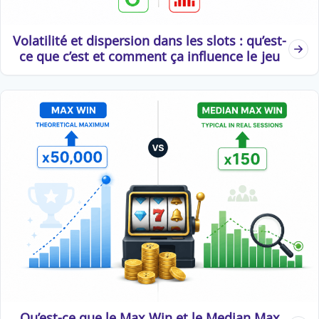
Volatilité et dispersion dans les slots : qu’est-
ce que c’est et comment ça influence le jeu
Qu’est-ce que le Max Win et le Median Max