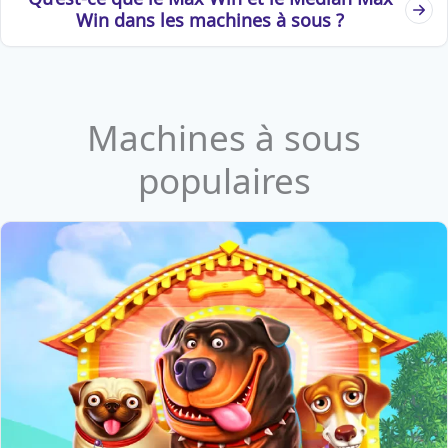
Win dans les machines à sous ?
Machines à sous
populaires