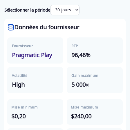
Sélectionner la période
Données du fournisseur
Fournisseur
RTP
Pragmatic Play
96,46%
Volatilité
Gain maximum
High
5 000×
Mise minimum
Mise maximum
$0,20
$240,00