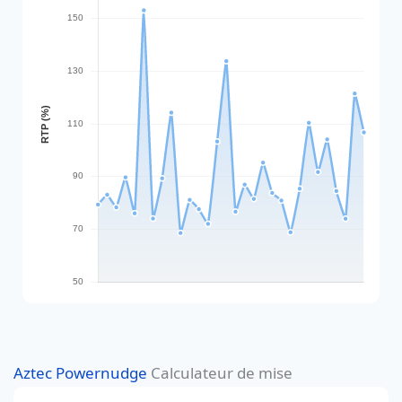
Aztec Powernudge
Calculateur de mise