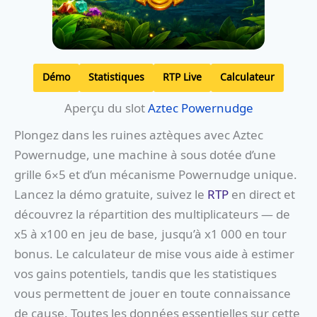
Démo
Statistiques
RTP Live
Calculateur
Aperçu du slot
Aztec Powernudge
Plongez dans les ruines aztèques avec Aztec
Powernudge, une machine à sous dotée d’une
grille 6×5 et d’un mécanisme Powernudge unique.
Lancez la démo gratuite, suivez le
RTP
en direct et
découvrez la répartition des multiplicateurs — de
x5 à x100 en jeu de base, jusqu’à x1 000 en tour
bonus. Le calculateur de mise vous aide à estimer
vos gains potentiels, tandis que les statistiques
vous permettent de jouer en toute connaissance
de cause. Toutes les données essentielles sur cette