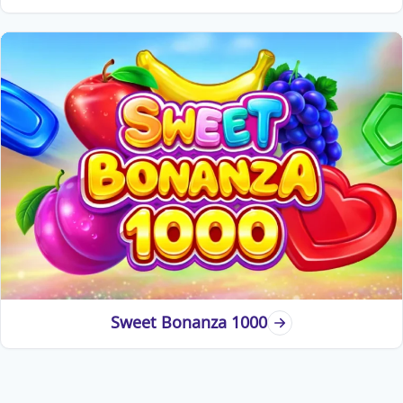
Sweet Bonanza 1000