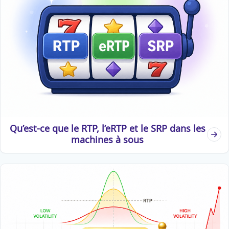
Qu’est-ce que le RTP, l’eRTP et le SRP dans les
machines à sous