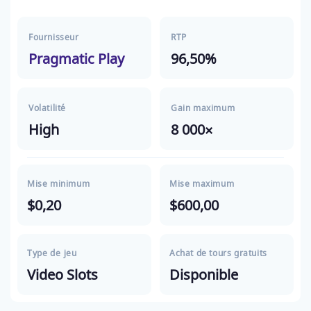
Fournisseur
RTP
Pragmatic Play
96,50%
Volatilité
Gain maximum
High
8 000×
Mise minimum
Mise maximum
$0,20
$600,00
Type de jeu
Achat de tours gratuits
Video Slots
Disponible