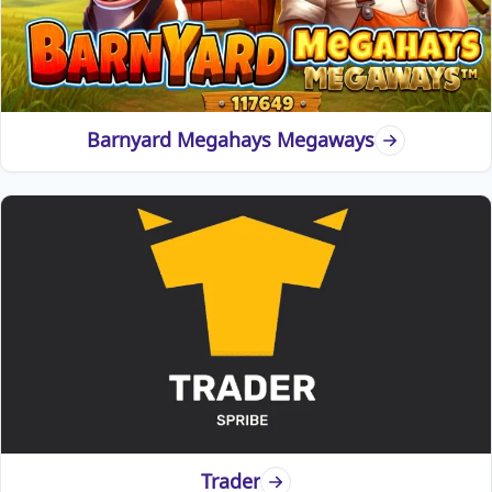
Barnyard Megahays Megaways
Trader