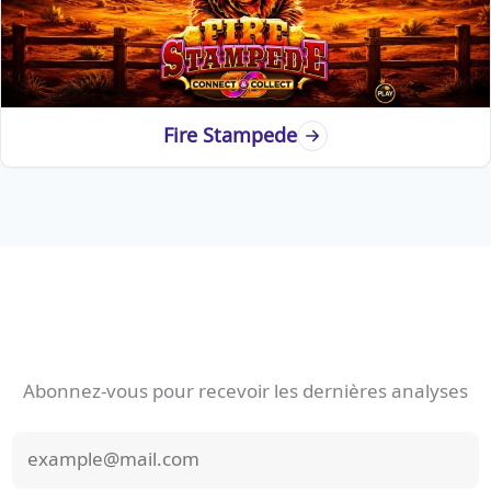
Fire Stampede
Abonnez-vous pour recevoir les dernières analyses