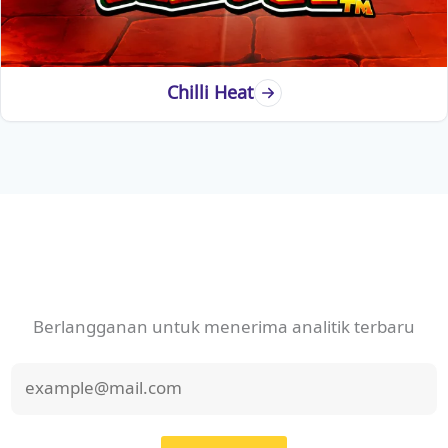
Chilli Heat
Berlangganan untuk menerima analitik terbaru