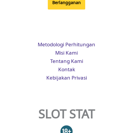
Metodologi Perhitungan
Misi Kami
Tentang Kami
Kontak
Kebijakan Privasi
SLOT STAT