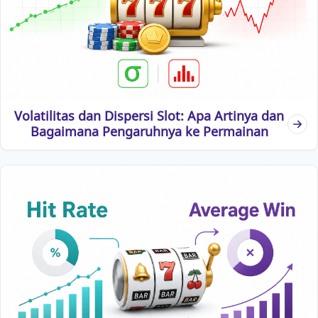
Volatilitas dan Dispersi Slot: Apa Artinya dan
Bagaimana Pengaruhnya ke Permainan