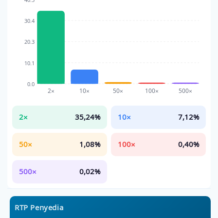
30.4
20.3
10.1
0.0
2×
10×
50×
100×
500×
2×
35,24%
10×
7,12%
50×
1,08%
100×
0,40%
500×
0,02%
RTP Penyedia