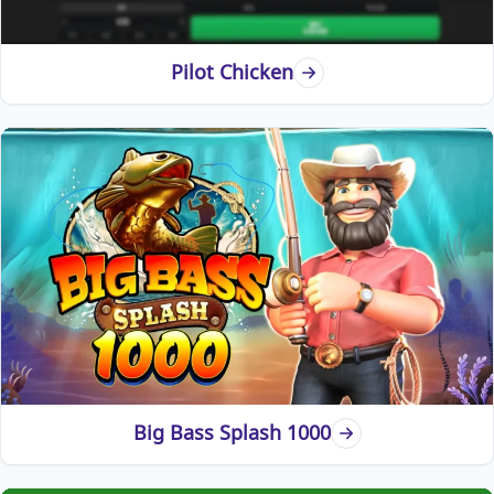
Pilot Chicken
Big Bass Splash 1000