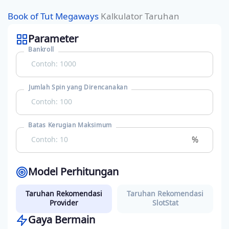
Book of Tut Megaways
Kalkulator Taruhan
Parameter
Bankroll
Jumlah Spin yang Direncanakan
Batas Kerugian Maksimum
%
Model Perhitungan
Taruhan Rekomendasi
Taruhan Rekomendasi
Provider
SlotStat
Gaya Bermain