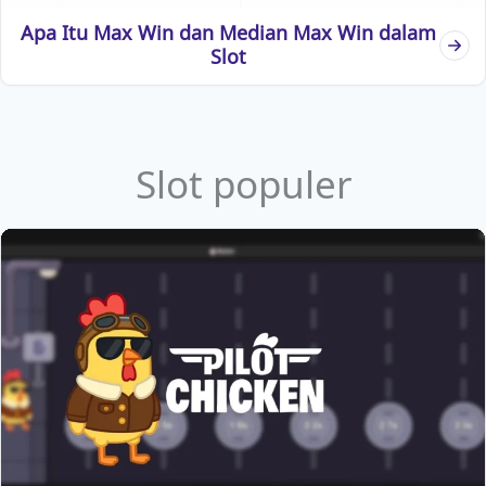
Apa Itu Max Win dan Median Max Win dalam
Slot
Slot populer