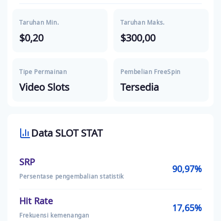
Taruhan Min.
Taruhan Maks.
$0,20
$300,00
Tipe Permainan
Pembelian FreeSpin
Video Slots
Tersedia
Data SLOT STAT
SRP
90,97%
Persentase pengembalian statistik
Hit Rate
17,65%
Frekuensi kemenangan