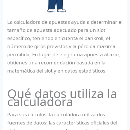
La calculadora de apuestas ayuda a determinar el
tamaño de apuesta adecuado para un slot
específico, teniendo en cuenta el bankroll, el
número de giros previstos y la pérdida máxima
permitida. En lugar de elegir una apuesta al azar,
obtienes una recomendación basada en la
matemática del slot y en datos estadísticos.
Qué datos utiliza la
calculadora
Para sus cálculos, la calculadora utiliza dos
fuentes de datos: las características oficiales del