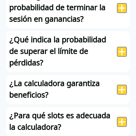
probabilidad de terminar la
sesión en ganancias?
¿Qué indica la probabilidad
de superar el límite de
pérdidas?
¿La calculadora garantiza
beneficios?
¿Para qué slots es adecuada
la calculadora?