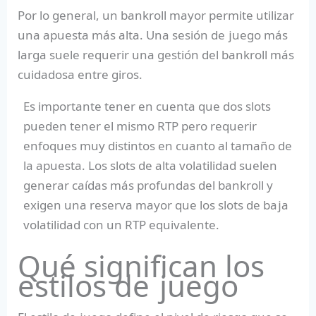
Por lo general, un bankroll mayor permite utilizar
una apuesta más alta. Una sesión de juego más
larga suele requerir una gestión del bankroll más
cuidadosa entre giros.
Es importante tener en cuenta que dos slots
pueden tener el mismo RTP pero requerir
enfoques muy distintos en cuanto al tamaño de
la apuesta. Los slots de alta volatilidad suelen
generar caídas más profundas del bankroll y
exigen una reserva mayor que los slots de baja
volatilidad con un RTP equivalente.
Qué significan los
estilos de juego