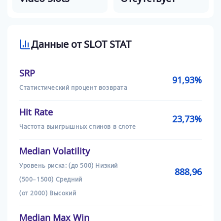
Данные от SLOT STAT
SRP
91,93%
Статистический процент возврата
Hit Rate
23,73%
Частота выигрышных спинов в слоте
Median Volatility
Уровень риска: (до 500) Низкий
888,96
(500–1500) Средний
(от 2000) Высокий
Median Max Win