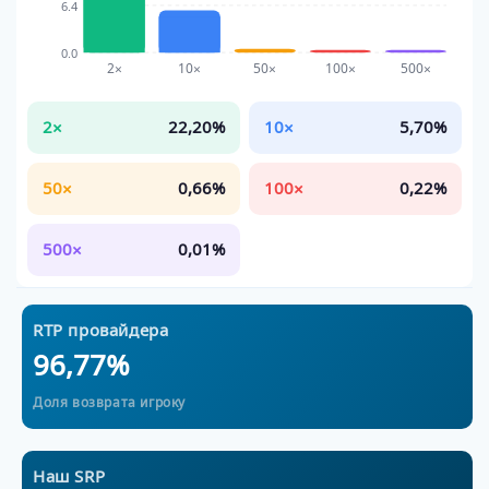
6.4
0.0
2×
10×
50×
100×
500×
2×
22,20%
10×
5,70%
50×
0,66%
100×
0,22%
500×
0,01%
RTP провайдера
96,77%
Доля возврата игроку
Наш SRP