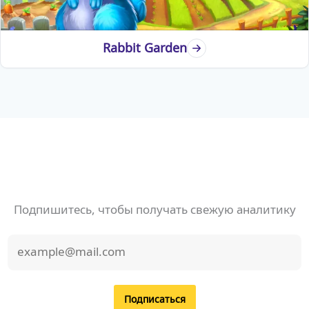
Rabbit Garden
Подпишитесь, чтобы получать свежую аналитику