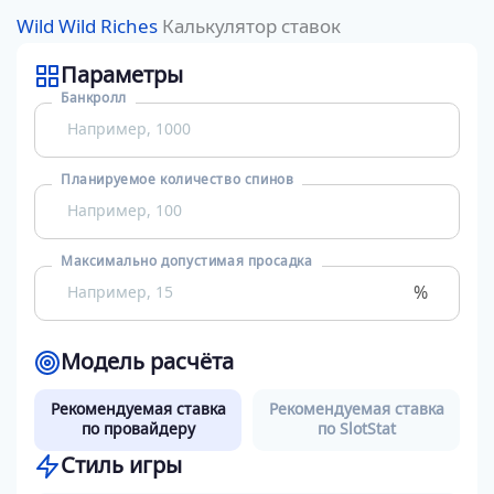
Wild Wild Riches
Калькулятор ставок
Параметры
Банкролл
Планируемое количество спинов
Максимально допустимая просадка
%
Модель расчёта
Рекомендуемая ставка
Рекомендуемая ставка
по провайдеру
по SlotStat
Стиль игры