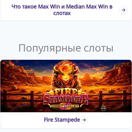
Что такое Max Win и Median Max Win в
слотах
Популярные слоты
Fire Stampede