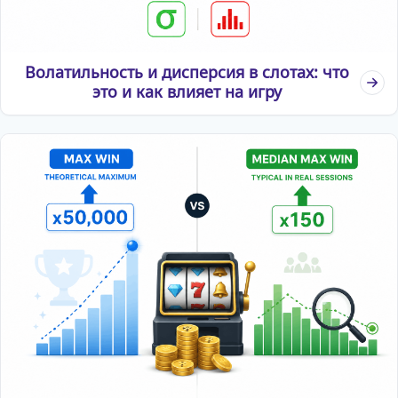
Волатильность и дисперсия в слотах: что
это и как влияет на игру