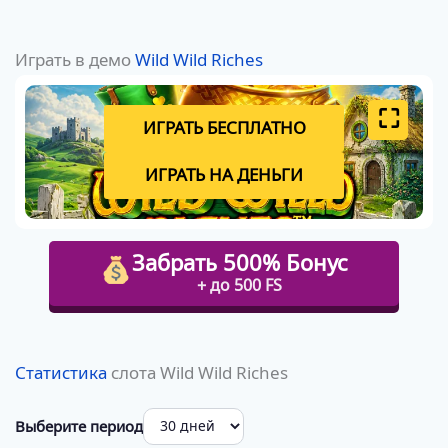
Играть в демо
Wild Wild Riches
⛶
ИГРАТЬ БЕСПЛАТНО
ИГРАТЬ НА ДЕНЬГИ
Забрать 500% Бонус
+ до 500 FS
Статистика
слота Wild Wild Riches
Выберите период