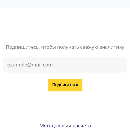
Подпишитесь, чтобы получать свежую аналитику
Методология расчета