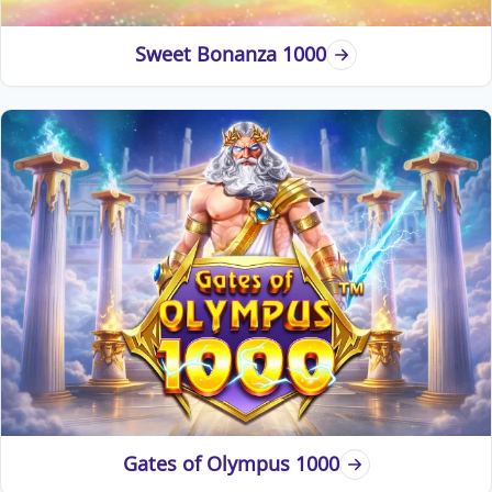
Sweet Bonanza 1000
Gates of Olympus 1000