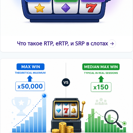
Что такое RTP, eRTP, и SRP в слотах