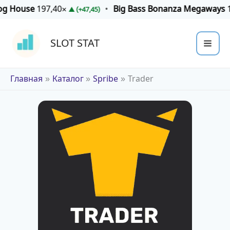
•
Big Bass Bonanza Megaways
193,55×
•
B
(+47,45)
▼ (-36,50)
Skip
to
SLOT STAT
Mai
content
Me
Главная
Каталог
Spribe
Trader