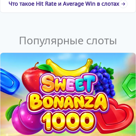
Что такое Hit Rate и Average Win в слотах
Популярные слоты