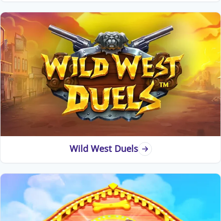
Wild West Duels