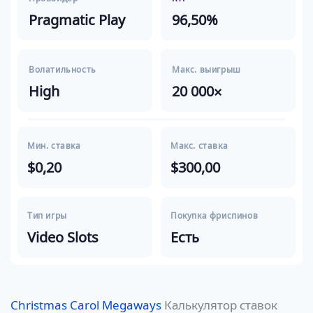
Pragmatic Play
96,50%
Волатильность
Макс. выигрыш
High
20 000×
Мин. ставка
Макс. ставка
$0,20
$300,00
Тип игры
Покупка фриспинов
Video Slots
Есть
Christmas Carol Megaways
Калькулятор ставок