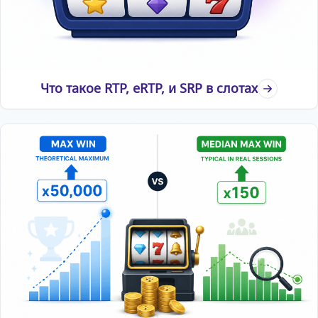
Что такое RTP, eRTP, и SRP в слотах