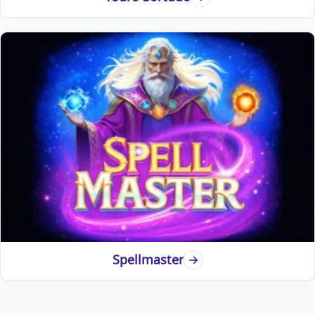
Spellmaster