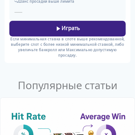
Шанс просадки выше лимита
—
Играть
Если минимальная ставка в слоте выше рекомендованной,
выберите слот с более низкой минимальной ставкой, либо
увеличьте банкролл или Максимально допустимую
просадку.
Популярные статьи