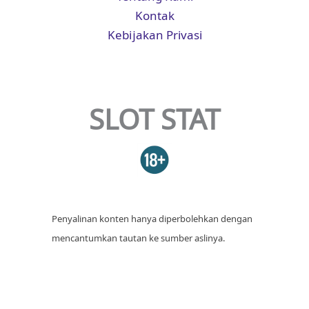
Kontak
Kebijakan Privasi
SLOT STAT
Penyalinan konten hanya diperbolehkan dengan
mencantumkan tautan ke sumber aslinya.