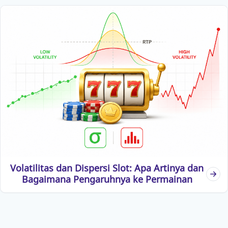
Volatilitas dan Dispersi Slot: Apa Artinya dan
Bagaimana Pengaruhnya ke Permainan