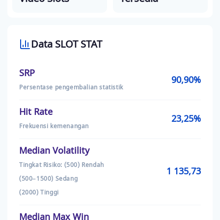
Data SLOT STAT
SRP
90,90%
Persentase pengembalian statistik
Hit Rate
23,25%
Frekuensi kemenangan
Median Volatility
Tingkat Risiko: (500) Rendah
1 135,73
(500–1500) Sedang
(2000) Tinggi
Median Max Win