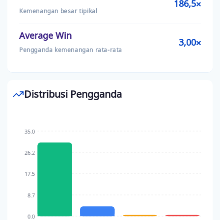
186,5×
Kemenangan besar tipikal
Average Win
3,00×
Pengganda kemenangan rata-rata
Distribusi Pengganda
35.0
26.2
17.5
8.7
0.0