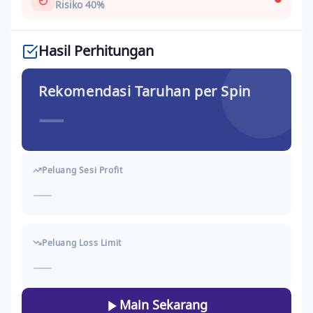
Risiko 40%
Hasil Perhitungan
Rekomendasi Taruhan per Spin
—
Peluang Sesi Profit
—
Peluang Loss Limit
—
Main Sekarang