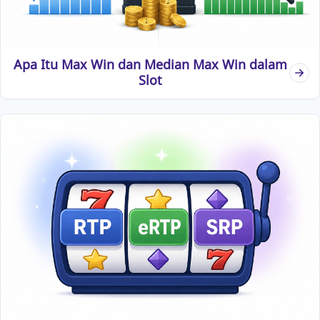
Apa Itu Max Win dan Median Max Win dalam
Slot