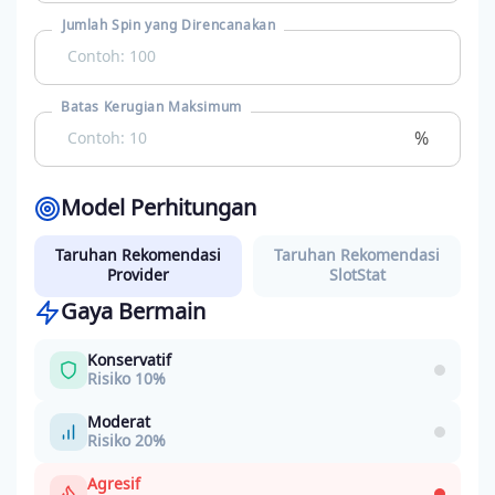
Jumlah Spin yang Direncanakan
Batas Kerugian Maksimum
%
Model Perhitungan
Taruhan Rekomendasi
Taruhan Rekomendasi
Provider
SlotStat
Gaya Bermain
Konservatif
Risiko 10%
Moderat
Risiko 20%
Agresif