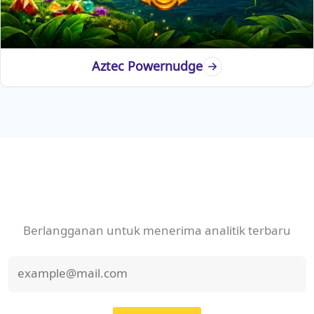
Aztec Powernudge
Berlangganan untuk menerima analitik terbaru